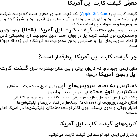
معرفی گیفت کارت اپل آمریکا
گیفت کارت اپل (
Apple Gift Card
) یک کارت اعتباری مجازی است که توسط شرکت
اپل عرضه می‌شود و کاربران می‌توانند با آن حساب اپل آیدی خود را شارژ کرده و از
سرویس‌ها و محصولات اپل استفاده کنند.
گیفت کارت اپل آمریکا (USA)
ر میان ریجن‌های مختلف،
پرطرفدارترین
و معتبرترین نوع گیفت کارت اپل در جهان است. دلیل محبوبیت آن، پشتیبانی کامل
از تمام سرویس‌های اپل و دسترسی بدون محدودیت به فروشگاه اپل (App Store)
است.
چرا گیفت کارت اپل آمریکا پرطرفدار است؟
گیفت کارت
دلایل زیادی وجود دارد که کاربران ایرانی و بین‌المللی بیشتر به سراغ
اپل ریجن آمریکا
می‌روند:
دسترسی به تمام سرویس‌های اپل
بدون هیچ محدودیت منطقه‌ای.
بیشترین تنوع محتوایی
در اپ استور و آیتونز.
پشتیبانی از خرید نرم‌افزار، بازی، موسیقی، فیلم، کتاب و سرویس‌های اشتراکی.
امکان خرید درون‌برنامه‌ای (In-App Purchase) در تمام بازی‌ها و اپلیکیشن‌ها.
اعتبار جهانی و بدون ریسک، چون اکثر توسعه‌دهندگان اپلیکیشن‌ها در آمریکا فعال
هستند.
کاربردهای گیفت کارت اپل آمریکا
با شارژ اپل آیدی خود توسط این گیفت کارت، می‌توانید: