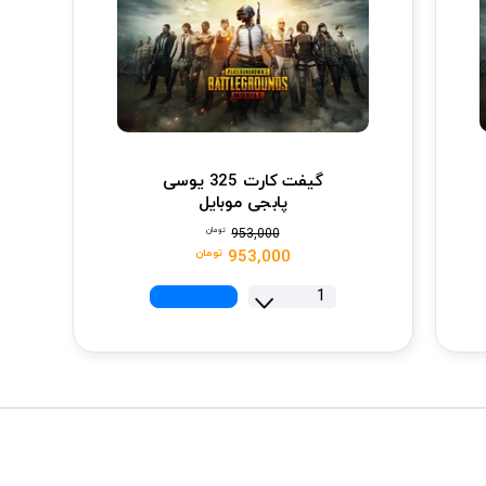
گیفت کارت 325 یوسی
پابجی موبایل
تومان
953,000
تومان
953,000