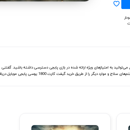
دار
ت